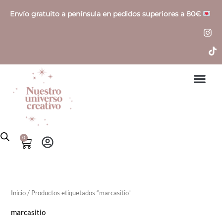
Ir
P
P
Envío gratuito a península en pedidos superiores a 80€
al
r
r
contenido
e
e
c
c
i
i
o
o
í
á
n
x
0
Cart
i
i
o
o
Inicio
/ Productos etiquetados “marcasitio”
marcasitio