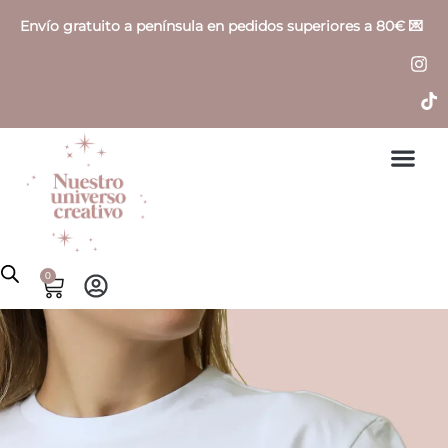
Ir
Envío gratuito a península en pedidos superiores a 80€ 💌
al
contenido
Sobre nosotros
0
Cart