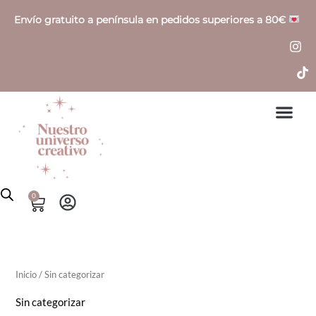
Ir
P
P
Envío gratuito a península en pedidos superiores a 80€
al
r
r
contenido
e
e
c
c
i
i
o
o
í
á
n
x
0
Cart
i
i
o
o
Inicio
/ Sin categorizar
Sin categorizar