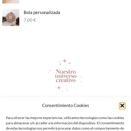
Bola personalizada​
7.00
€
Consentimiento Cookies
Servicios
Productos
Para ofrecer las mejores experiencias, utilizamos tecnologías como las cookies
Laboral
para almacenar y/o acceder a la información del dispositivo. El consentimiento
de estas tecnologías nos permitirá procesar datos como el comportamiento de
Sobre nosotros