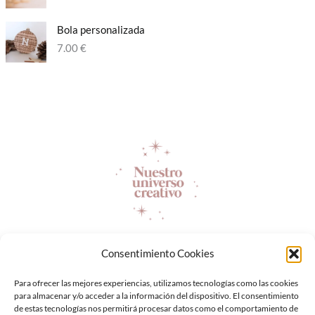
Bola personalizada​
7.00
€
Consentimiento Cookies
Servicios
Productos
Para ofrecer las mejores experiencias, utilizamos tecnologías como las cookies
Laboral
para almacenar y/o acceder a la información del dispositivo. El consentimiento
de estas tecnologías nos permitirá procesar datos como el comportamiento de
Sobre nosotros