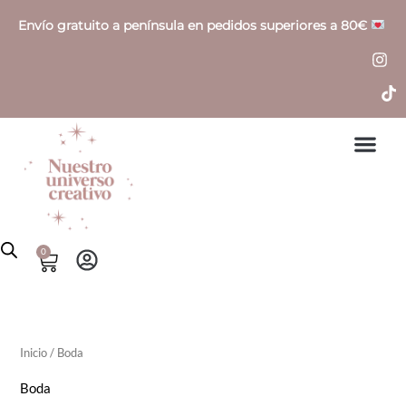
Ir
P
P
Envío gratuito a península en pedidos superiores a 80€
al
r
r
contenido
e
e
c
c
i
i
o
o
í
á
n
x
0
Cart
i
i
o
o
Inicio
/ Boda
Boda